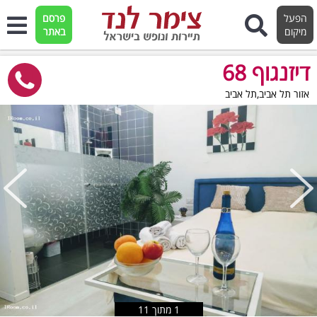
הפעל
פרסם
מיקום
באתר
דיזנגוף 68
אזור תל אביב,תל אביב
טוען תמונות..
1
מתוך
11