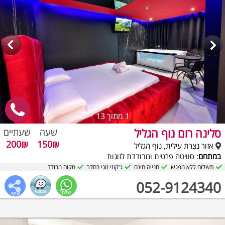
1
מתוך 13
סלינה רום נוף הגליל
שעה
שעתיים
200₪
150₪
אזור נצרת עילית, נוף הגליל
במתחם
: סוויטה פרטית ומבודדת לזוגות
תשלום ללא מפגש
חנייה חינם
ג'קוזי זוגי בחדר
מקום מבודד
052-9124340