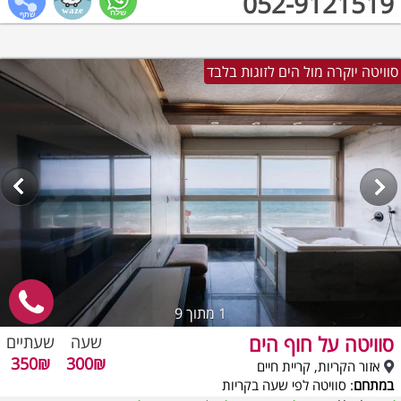
052-9121519
סוויטה יוקרה מול הים לזוגות בלבד
1
מתוך 9
סוויטה על חוף הים
שעה
שעתיים
350₪
300₪
אזור הקריות, קריית חיים
במתחם
: סוויטה לפי שעה בקריות