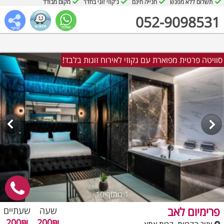
תשלום ללא מפגש
חנייה חינם
ג'קוזי זוגי בחדר
מקום מבודד
052-9098531
סוויטה פרטית מפוארת עם גקוזי לאירוח זוגות בלבד!
1
מתוך 10
פרימיום לאב
שעה
שעתיים
200₪
200₪