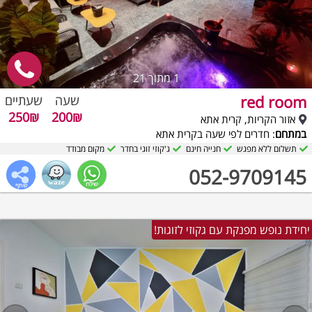
1
מתוך 21
red room
שעה
שעתיים
250₪
200₪
אזור הקריות, קרית אתא
במתחם
: חדרים לפי שעה בקרית אתא
תשלום ללא מפגש
חנייה חינם
ג'קוזי זוגי בחדר
מקום מבודד
052-9709145
יחידת נופש מפנקת עם גקוזי לזוגות!