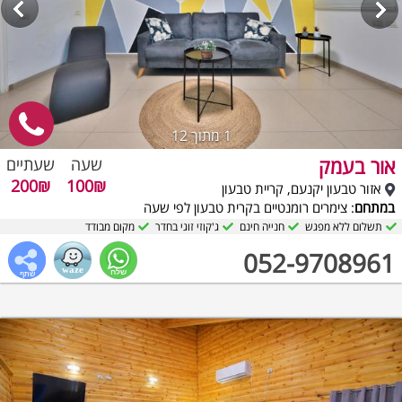
1
מתוך 12
אור בעמק
שעה
שעתיים
200₪
100₪
אזור טבעון יקנעם, קריית טבעון
במתחם
: צימרים רומנטיים בקרית טבעון לפי שעה
תשלום ללא מפגש
חנייה חינם
ג'קוזי זוגי בחדר
מקום מבודד
052-9708961