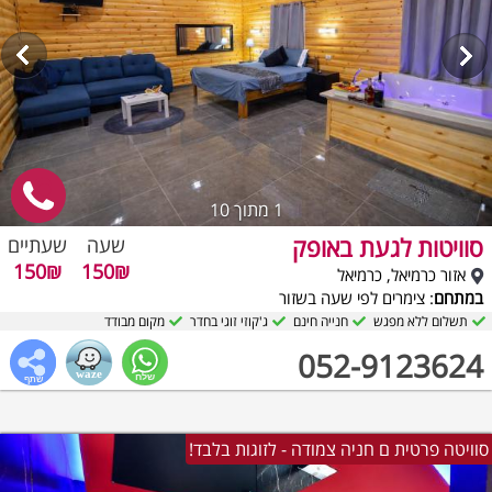
1
מתוך 10
סוויטות לגעת באופק
שעה
שעתיים
150₪
150₪
אזור כרמיאל, כרמיאל
במתחם
: צימרים לפי שעה בשזור
תשלום ללא מפגש
חנייה חינם
ג'קוזי זוגי בחדר
מקום מבודד
052-9123624
סוויטה פרטית ם חניה צמודה - לזוגות בלבד!