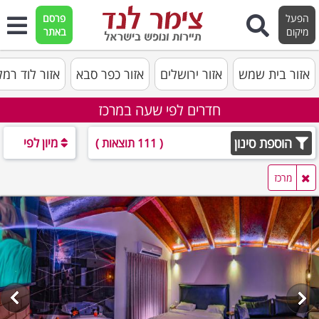
הפעל
פרסם
מיקום
באתר
אזור בית שמש
אזור ירושלים
אזור כפר סבא
אזור לוד רמ
חדרים לפי שעה במרכז
הוספת סינון
מיון לפי
( 111 תוצאות )
מרכז