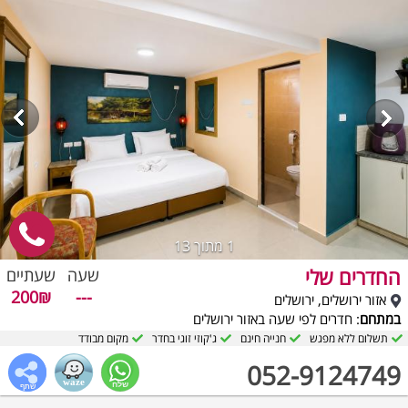
1
מתוך 13
החדרים שלי
שעה
שעתיים
200₪
---
אזור ירושלים, ירושלים
במתחם
: חדרים לפי שעה באזור ירושלים
תשלום ללא מפגש
חנייה חינם
ג'קוזי זוגי בחדר
מקום מבודד
052-9124749