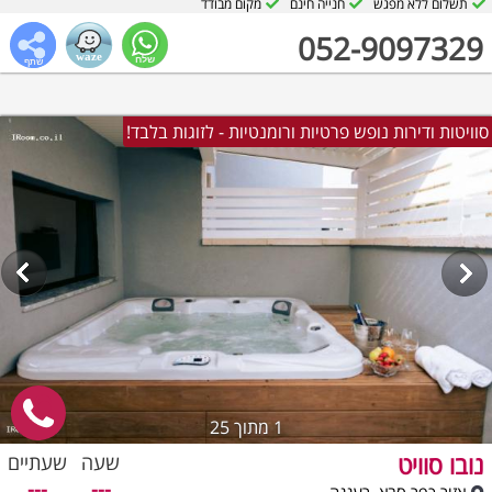
תשלום ללא מפגש
חנייה חינם
מקום מבודד
052-9097329
סוויטות ודירות נופש פרטיות ורומנטיות - לזוגות בלבד!
1
מתוך 25
נובו סוויט
שעה
שעתיים
---
---