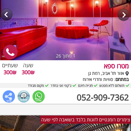
1
מתוך 26
מטרו ספא
שעה
שעתיים
300₪
300₪
אזור תל אביב, רמת גן
במתחם
: סוויות וחדרי אירוח
תשלום ללא מפגש
חנייה חינם
ג'קוזי זוגי בחדר
מקום מבודד
052-909-7362
צימרים רומנטיים לזוגות בלבד בשואבה לפי שעה