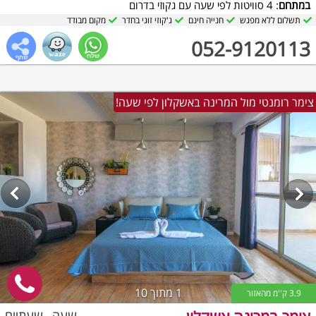
במתחם
: 4 סוויטות לפי שעה עם גקוזי בדרום
תשלום ללא מפגש
חנייה חינם
ג'קוזי זוגי בחדר
מקום מבודד
052-9120113
צימר רומנטי מול המרינה באשקלון לפי שעה!
1
מתוך 10
3.9 ק''מ מהאזור
שעה
שעתיים