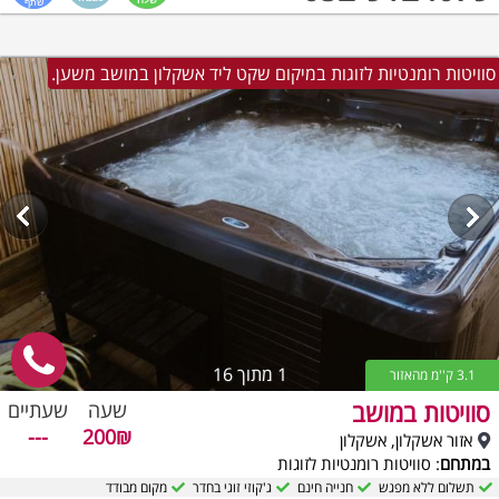
סוויטות רומנטיות לזוגות במיקום שקט ליד אשקלון במושב משען.
1
מתוך 16
3.1 ק''מ מהאזור
סוויטות במושב
שעה
שעתיים
---
200₪
אזור אשקלון, אשקלון
במתחם
: סוויטות רומנטיות לזוגות
תשלום ללא מפגש
חנייה חינם
ג'קוזי זוגי בחדר
מקום מבודד