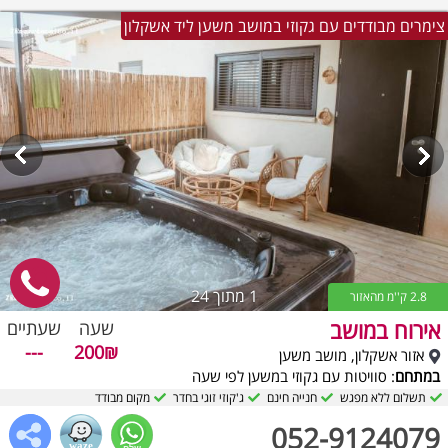
צימרים מבודדים עם גקוזי במושב משען ליד אשקלון
1
מתוך 24
2.8 ק''מ מהאזור
אירוח במושב
שעה
שעתיים
---
200₪
אזור אשקלון, מושב משען
במתחם
: סוויטות עם גקוזי במשען לפי שעה
תשלום ללא מפגש
חנייה חינם
ג'קוזי זוגי בחדר
מקום מבודד
052-9124079