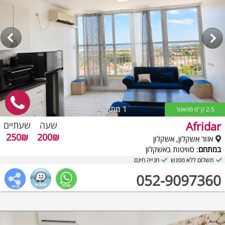
1
מתוך 4
2.5 ק''מ מהאזור
Afridar
שעה
שעתיים
250₪
200₪
אזור אשקלון, אשקלון
במתחם
: סוויטות באשקלון
תשלום ללא מפגש
חנייה חינם
052-9097360