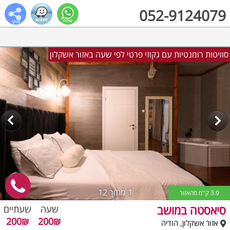
052-9124079
סוויטות רומנטיות עם גקוזי פרטי לפי שעה באזור אשקלון
1
מתוך 12
3.9 ק''מ מהאזור
סיאסטה במושב
שעה
שעתיים
200₪
200₪
אזור אשקלון, הודיה