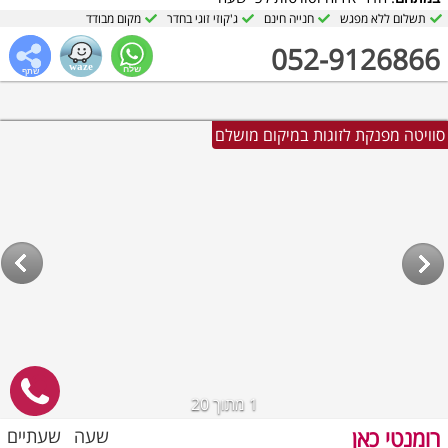
תשלום ללא מפגש
חנייה חינם
ג'קוזי זוגי בחדר
מקום מבודד
052-9126866
סוויטה מפנקת לזוגות במיקום מושלם
1
מתוך 20
רומנטי כאן
שעה
שעתיים