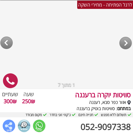
לרגל הפתיחה - מחירי השקה
1
מתוך 7
סוויטות יוקרה ברעננה
שעה
שעתיים
300₪
250₪
אזור כפר סבא, רעננה
במתחם
: סוויטות בוטיק ברעננה
תשלום ללא מפגש
חנייה חינם
ג'קוזי זוגי בחדר
מקום מבודד
052-9097338