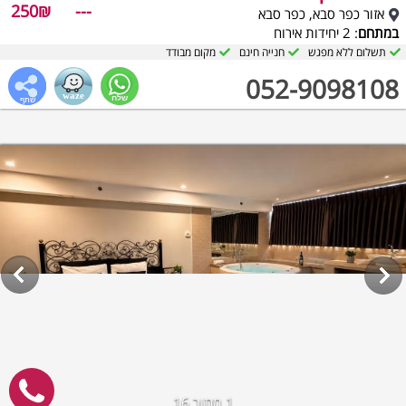
250₪
---
אזור כפר סבא, כפר סבא
במתחם
: 2 יחידות אירוח
תשלום ללא מפגש
חנייה חינם
מקום מבודד
052-9098108
1
מתוך 16