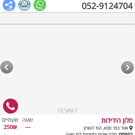
052-9124704
1
מתוך 12
מלון הידידות
שעה
שעתיים
250₪
---
אזור כפר סבא, הוד השרון
במתחם
: חדרי אירוח וסוויטות לפי שעה