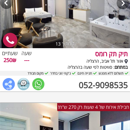
1
מתוך 13
תיק תק רומס
שעה
שעתיים
250₪
---
אזור תל אביב, הרצליה
במתחם
: סוויטות לפי שעה בהרצליה
תשלום ללא מפגש
חנייה חינם
ג'קוזי זוגי בחדר
מקום מבודד
052-9098535
חבילת אירוח של 4 שעות רק 270 ש"ח!