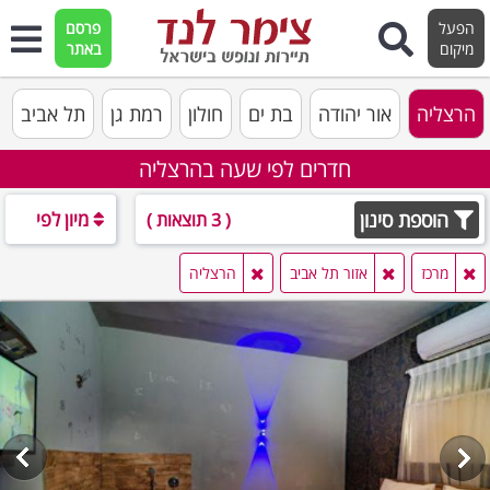
הפעל
פרסם
מיקום
באתר
הרצליה
אור יהודה
בת ים
חולון
רמת גן
תל אביב
חדרים לפי שעה בהרצליה
הוספת סינון
מיון לפי
( 3 תוצאות )
מרכז
אזור תל אביב
הרצליה