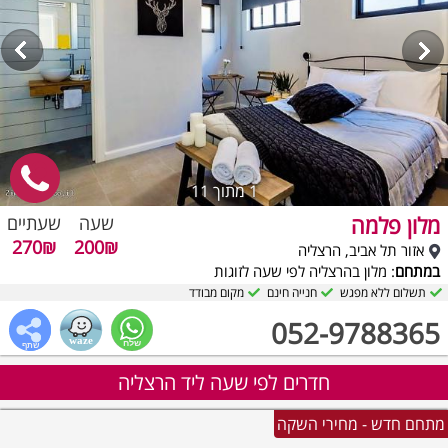
1
מתוך 11
מלון פלמה
שעה
שעתיים
270₪
200₪
אזור תל אביב, הרצליה
במתחם
: מלון בהרצליה לפי שעה לזוגות
תשלום ללא מפגש
חנייה חינם
מקום מבודד
052-9788365
חדרים לפי שעה ליד הרצליה
מתחם חדש - מחירי השקה