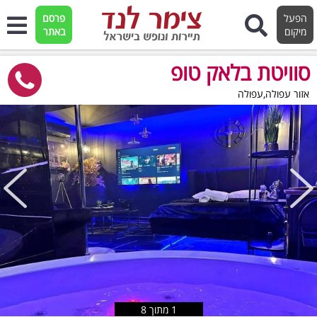
הפעל
פרסם
מיקום
באתר
סוויטת בלאק טופ
אזור עפולה,עפולה
טוען תמונות..
1
מתוך
8