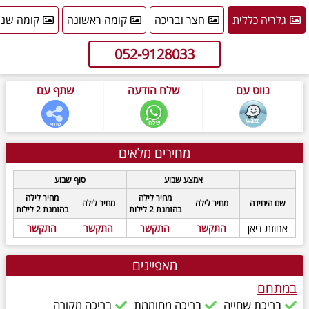
גלריה כללית
חצר ובריכה
קומה ראשונה
קומה שני
052-9128033
נווט עם
שלח הודעה
שתף עם
מחירים מלאים
אמצע שבוע
סוף שבוע
מחיר לילה
מחיר לילה
שם היחידה
מחיר לילה
מחיר לילה
בהזמנת 2 לילות
בהזמנת 2 לילות
אחוזת דיאן
התקשר
התקשר
התקשר
התקשר
מאפיינים
במתחם
בריכת שחייה
בריכה מחוממת
בריכה מקורה