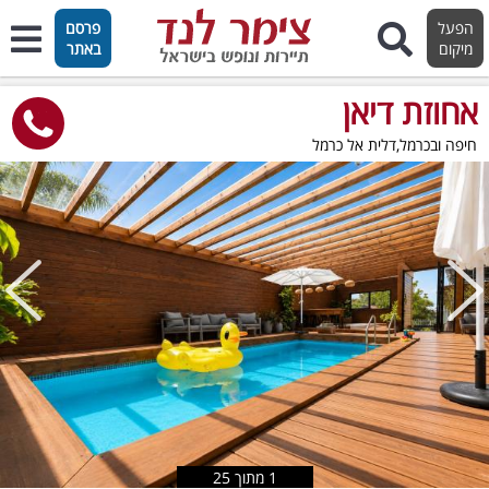
הפעל
פרסם
מיקום
באתר
אחוזת דיאן
חיפה ובכרמל,דלית אל כרמל
טוען תמונות..
1
מתוך
25