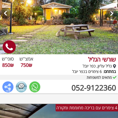
1
מתוך 20
שורשי הגליל
אמצ''ש
סופ''ש
850₪
750₪
גליל עליון, כפר יובל
במתחם
: 6 צימרים בכפר יובל
מתאים למשפחות
052-9122360
4 צימרים עם בריכה מחוממת ומקורה