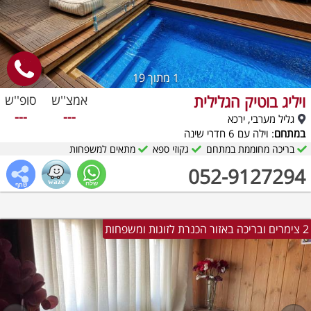
1
מתוך 19
ויליג בוטיק הגלילית
אמצ''ש
סופ''ש
---
---
גליל מערבי, ירכא
במתחם
: וילה עם 6 חדרי שינה
בריכה מחוממת במתחם
גקוזי ספא
מתאים למשפחות
052-9127294
2 צימרים ובריכה באזור הכנרת לזוגות ומשפחות