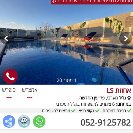
מתחם עם 6 יחידות ובריכה - יש מרחב מוגן.
1
מתוך 20
אחוזת LS
אמצ''ש
סופ''ש
---
---
גליל מערבי, פקיעין החדשה
במתחם
: 6 צימרים למשפחות בגליל המערבי
בריכה במתחם
גקוזי ספא
מתאים למשפחות
052-9125782