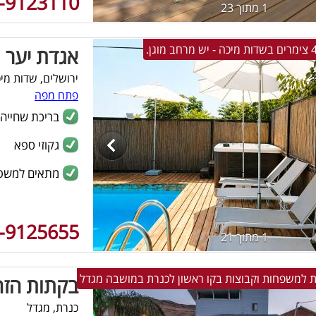
-9123110
1 מתוך 23
אגדת יער
ירושלים, שדות מי
פתח מפה
בריכת שחייה
גקוזי ספא
מתאים למשפ
-9125655
1 מתוך 21
ת למשפחות וקבוצות בקו ראשון לכנרת במושבה מגדל
בקתות הזה
כנרת, מגדל