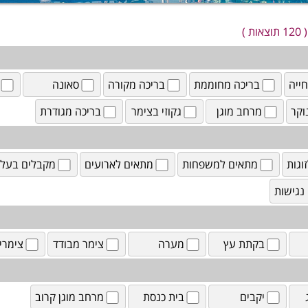
( 120 תוצאות )
ייה
בריכה מחוממת
בריכה מקורה
סאונה
וקר
מרחב מוגן
גקוזי בצימר
בריכה מגודרת
וגות
מתאים למשפחות
מתאים לארועים
מקבלים בעלי 
נגישות
בקתת עץ
מערה
צימר מבודד
צימרי
יקבים
בית כנסת
מרחב מוגן קרוב