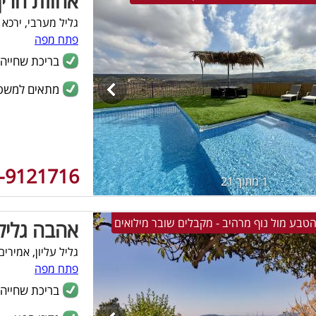
אחוזת הרי
גליל מערבי, ירכא
פתח מפה
בריכת שחייה
מתאים למשפ
-9121716
1 מתוך 21
טבע מול נוף מרהיב - מקבלים שובר מילואים
אהבה גליל
גליל עליון, אמירים
פתח מפה
בריכת שחייה