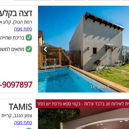
דצה בקלע
רמת הגולן, קלע אל
פתח מפה
בריכת שחייה
מתאים למשפ
-9097897
1 מתוך 16
ת לאירוח זוג בלבד וכלות - גקוזי ספא פרטי! יש ממד
TAMIS
צפון הנגב, קריית 
פתח מפה