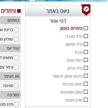
צימרים
ניווט באתר
לפי אזור
במתחם
צימרים בצפון
בריכת שח
גליל מערבי
שולחן סנ
גליל תחתון
קהל יעד
כנרת
מתאים לז
רמת הגולן
צימר עם 
גליל עליון
גלבוע ועמק יזרעאל
סוג הצימר
חיפה ובכרמל
סוויטה
עמק המעיינות
בסביבה
שרון הצפוני
פינג פונג