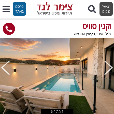
הפעל
פרסם
מיקום
באתר
וקנין סוויט
גליל מערבי,פקיעין החדשה
טוען תמונות..
1
מתוך
6