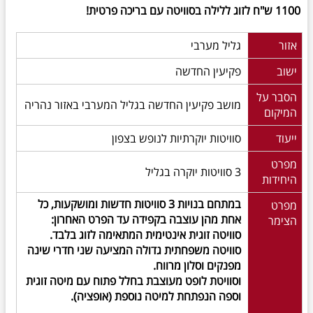
1100 ש"ח לזוג ללילה בסוויטה עם בריכה פרטית!
אזור
גליל מערבי
ישוב
פקיעין החדשה
הסבר על
מושב פקיעין החדשה בגליל המערבי באזור נהריה
המיקום
ייעוד
סוויטות יוקרתיות לנופש בצפון
מפרט
3 סוויטות יוקרה בגליל
היחידות
במתחם בנויות 3 סוויטות חדשות ומושקעות, כל
מפרט
אחת מהן עוצבה בקפידה עד הפרט האחרון:
הצימר
סוויטה זוגית אינטימית המתאימה לזוג בלבד.
סוויטה משפחתית גדולה המציעה שני חדרי שינה
מפנקים וסלון מרווח.
וסוויטת לופט מעוצבת בחלל פתוח עם מיטה זוגית
וספה הנפתחת למיטה נוספת (אופציה).