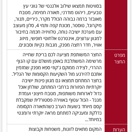
בסוויטות תמצאו שילוב אלגנטי של גווני עץ
טבעיים, ריהוט מודרני, תאורה חמימה, מטבח
מאובזר ברמה גבוהה הכולל מקרר, כיריים, תנור,
מיקרוגל, טוסטר, מכונת קפה ותמי 4, סלון מעוצב
עם מערכת ישיבה נוחה, טלוויזיה חכמה בחיבור
למגוון ערוצים, אינטרנט אלחוטי חופשי, מיזוג
אוויר, חדר רחצה מפנק, מגבות נקיות וסבונים.
החצר המשותפת מציעה לכם בריכת שחייה
מפרט
מרשימה המשתלבת באופן מושלם עם קו הנוף
החצר
ההררי, לצידה ממוקם ג'קוזי ספא מפנק שמזמין
אתכם להירגע מול השקיעות הקסומות של הגליל.
בחצר המתחם תמצאו גם מגוון פינות ישיבה
יוקרתיות הפזורות ברחבי המתחם, שולחן אוכל
גדול לארוחות משותפות, מטבח חיצוני ועמדת
מנגל - הכול עטוף באווירה פסטורלית שמקבלת
קסם מיוחד בשעות הערב כשהתאורה הקסומה
נדלקת ומעניקה למתחם מראה יוקרתי ורומנטי
במיוחד...
המקום מתאים לזוגות, משפחות וקבוצות
הערות