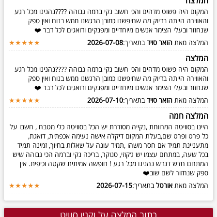
המלצה
המקום היה פשוט מדהים והכי חשוב נקי ברמה גבוהה ????נהנינו מכל רגע
והאווירה הייתה בדיוק מה שחיפשנו כמובן הרגשנו ממש בנוח ואין ספק
שנחזור ובעלי הצימר אנשים מיוחדיים ומפנקים ודואגים לכל דבר ❤️
המלצה מאת
הזאר סויד
בתאריך:
2026-07-08
★★★★★
המלצה
המקום היה פשוט מדהים והכי חשוב נקי ברמה גבוהה ????נהנינו מכל רגע
והאווירה הייתה בדיוק מה שחיפשנו כמובן הרגשנו ממש בנוח ואין ספק
שנחזור ובעלי הצימר אנשים מיוחדיים ומפנקים ודואגים לכל דבר ❤️
המלצה מאת
הזאר סויד
בתאריך:
2026-07-10
★★★★★
המלצה חמה
היינו בסוויטה המרווחת ,נקייה מסודרת יש הכל בסוויטה כלי מטבח , חשבו על
כל פרט ופרט שם,בעלת המקום דיקלה אישה נעימה אכפתית, דואגת,
מתעניינת תמיד אם חסר משהו ,תמיד עונה על שאלות בחיוך, זמינה תמיד
בכל שעה, במתחם עצמו יש ג׳קוזי, סנוקר, בריכה נקי וברמה הכי גבוהה שיש
המתחם חדש דנדש נהנינו מכל רגע ! חופשה אמיתית שקטה וכיפית. אין
ספק שנחזור לשם שוב❤️
המלצה מאת
אורטל
בתאריך:
2026-07-15
★★★★★
כתוב המלצה על וקנין סוויט