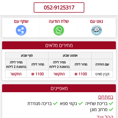
052-9125317
נווט עם
שלח הודעה
שתף עם
מחירים מלאים
אמצע שבוע
סוף שבוע
מחיר לילה
מחיר לילה
שם היחידה
מחיר לילה
מחיר לילה
בהזמנת 2 לילות
בהזמנת 2 לילות
וקנין סוויט
1100 ₪
התקשר
1100 ₪
התקשר
מאפיינים
במתחם
בריכת שחייה
גקוזי ספא
בריכה מגודרת
מרחב מוגן
קהל יעד