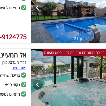
מתאים למשפ
-9124775
1 מתוך 21
אל המעיינ
גליל מערבי, גורן
פתח מפה
בריכת שחייה
גקוזי ספא
מתאים למשפ