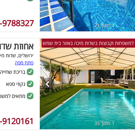
-9788327
1 מתוך 21
אחוזת שדו
ירושלים, שדות מי
פתח מפה
בריכת שחייה
גקוזי ספא
מתאים למשפ
-9120161
1 מתוך 35