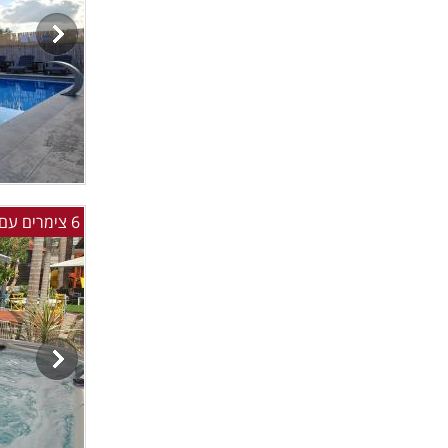
6 צימרים עם בריכה מחוממת ומקורה גקוזי ספא וסאונה