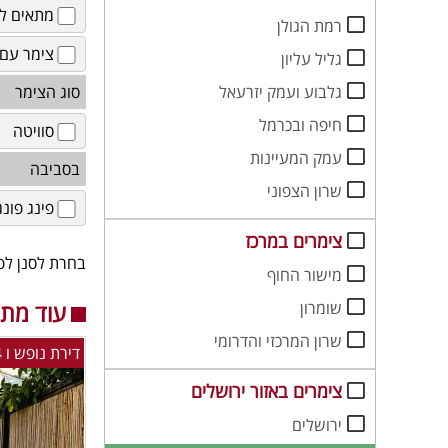
מתאים לז
רמת הגולן
צימר עם 
גליל עליון
גלבוע ועמק יזרעאל
סוג הצימר
חיפה ובכרמל
סוויטה
עמק המעיינות
בסביבה
שרון הצפוני
פינג פונג
צימרים במרכז
בחרת לסנן לפי
מישור החוף
שומרון
עוד מתח
שרון המרכזי והדרומי
דירת נופש ו 4 צימרים בשדות מיכה - יש מרחב מוגן.
צימרים באזור ירושלים
ירושלים