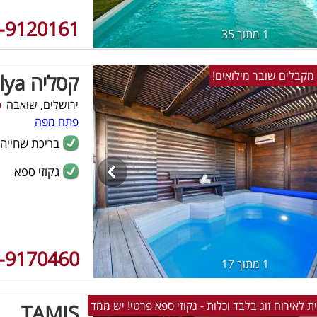
-9120161
1 מתוך 35
 מקבלים שובר מילואים!
קסליה kesslya
ירושלים, שואבה
9
פתח מפה
בריכת שחייה
גקוזי ספא
-9170460
1 מתוך 17
ת לאירוח זוג בלבד וכלות - גקוזי ספא פרטי! יש ממד
TAMIS