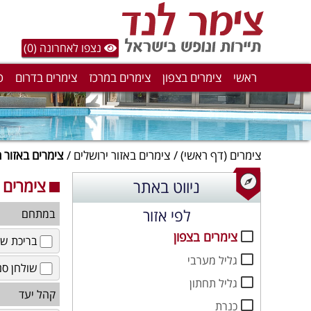
נצפו לאחרונה (0)
ראשי
צימרים בצפון
צימרים במרכז
צימרים בדרום
ס
צימרים
(דף ראשי)
צימרים באזור ירושלים
צימרים באזור
צימרים 
ניווט באתר
לפי אזור
במתחם
צימרים בצפון
בריכת שח
גליל מערבי
שולחן סנ
גליל תחתון
קהל יעד
כנרת