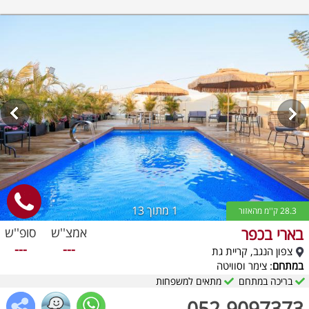
1
מתוך 13
28.3 ק''מ מהאזור
בארי בכפר
אמצ''ש
סופ''ש
---
---
צפון הנגב, קריית גת
במתחם
: צימר וסוויטה
בריכה במתחם
מתאים למשפחות
052-9097373