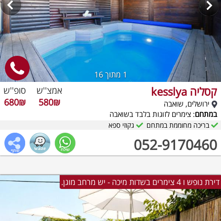
1
מתוך 16
קסליה kesslya
אמצ''ש
סופ''ש
680₪
580₪
ירושלים, שואבה
במתחם
: צימרים לזוגות בלבד בשואבה
בריכה מחוממת במתחם
גקוזי ספא
052-9170460
דירת נופש ו 4 צימרים בשדות מיכה - יש מרחב מוגן.