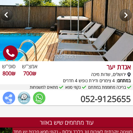
1
מתוך 20
אגדת יער
אמצ''ש
סופ''ש
800₪
700₪
ירושלים, שדות מיכה
במתחם
: 4 צימרים ודירת נופש 4 חדרים
בריכה מחוממת במתחם
גקוזי ספא
מתאים למשפחות
052-9125655
עוד מתחמים שיש באזור
סוויטה יוקרתית לאירוח זוג בלבד וכלות - גקוזי ספא פרטי! יש ממד