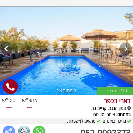
1
מתוך 13
31.1 ק''מ מהאזור
בארי בכפר
אמצ''ש
סופ''ש
---
---
צפון הנגב, קריית גת
במתחם
: צימר וסוויטה
בריכה במתחם
מתאים למשפחות
052-9097373