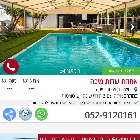
1
מתוך 34
28.3 ק''מ מהאזור
אחוזת שדות מיכה
אמצ''ש
סופ''ש
---
---
ירושלים, שדות מיכה
במתחם
: וילה עם 3 חדרי שינה ו 2 סוויטות
בריכה מחוממת במתחם
גקוזי ספא
מתאים למשפחות
052-9120161
דירת נופש ו 4 צימרים בשדות מיכה - יש מרחב מוגן.