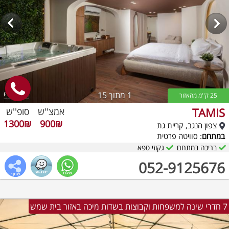
1
מתוך 15
25 ק''מ מהאזור
TAMIS
אמצ''ש
סופ''ש
1300₪
900₪
צפון הנגב, קריית גת
במתחם
: סוויטה פרטית
בריכה במתחם
גקוזי ספא
052-9125676
7 חדרי שינה למשפחות וקבוצות בשדות מיכה באזור בית שמש