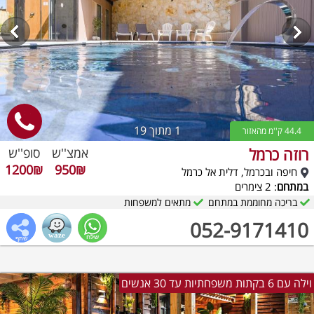
1
מתוך 19
44.4 ק''מ מהאזור
רוזה כרמל
אמצ''ש
סופ''ש
1200₪
950₪
חיפה ובכרמל, דלית אל כרמל
במתחם
: 2 צימרים
בריכה מחוממת במתחם
מתאים למשפחות
052-9171410
וילה עם 6 בקתות משפחתיות עד 30 אנשים