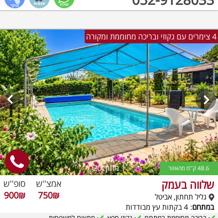
4 צימרים עם גקוזי ובריכה מחוממת ומקורה
1
מתוך 20
48.6 ק''מ מהאזור
שלווה בעמק
אמצ''ש
סופ''ש
900₪
750₪
גליל תחתון, אביטל
במתחם
: 4 בקתות עץ מבודדות
בריכה מחוממת במתחם
גקוזי ספא
מתאים למשפחות