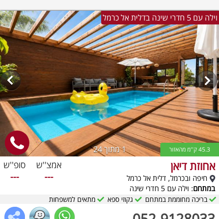
וילה עם 5 חדרי שינה בדלית אל כרמל
1
מתוך 24
45.3 ק''מ מהאזור
אחוזת דיאן
אמצ''ש
סופ''ש
---
---
חיפה ובכרמל, דלית אל כרמל
במתחם
: וילה עם 5 חדרי שינה
בריכה מחוממת במתחם
גקוזי ספא
מתאים למשפחות
052-9128033