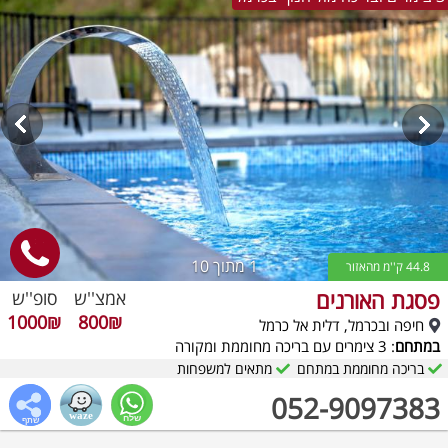
1
מתוך 10
44.8 ק''מ מהאזור
פסגת האורנים
אמצ''ש
סופ''ש
1000₪
800₪
חיפה ובכרמל, דלית אל כרמל
במתחם
: 3 צימרים עם בריכה מחוממת ומקורה
בריכה מחוממת במתחם
מתאים למשפחות
052-9097383