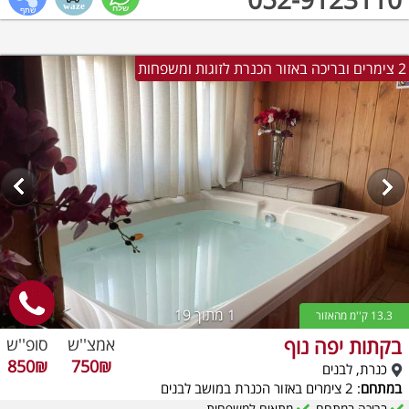
2 צימרים ובריכה באזור הכנרת לזוגות ומשפחות
1
מתוך 19
13.3 ק''מ מהאזור
בקתות יפה נוף
אמצ''ש
סופ''ש
850₪
750₪
כנרת, לבנים
במתחם
: 2 צימרים באזור הכנרת במושב לבנים
בריכה במתחם
מתאים למשפחות