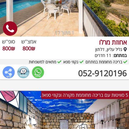
1
מתוך 17
אחוזת מרלו
אמצ''ש
סופ''ש
800₪
800₪
גליל עליון, דלתון
במתחם
: 11 חדרים
בריכה מחוממת במתחם
גקוזי ספא
מתאים למשפחות
052-9120196
5 סוויטות עם בריכה מחוממת מקורה וגקוזי ספא!