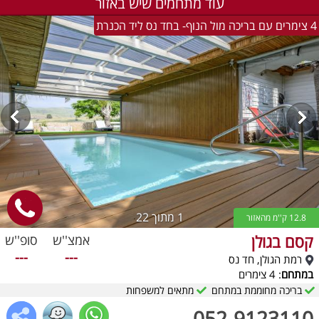
עוד מתחמים שיש באזור
4 צימרים עם בריכה מול הנוף- בחד נס ליד הכנרת
1
מתוך 22
12.8 ק''מ מהאזור
קסם בגולן
אמצ''ש
סופ''ש
---
---
רמת הגולן, חד נס
במתחם
: 4 צימרים
בריכה מחוממת במתחם
מתאים למשפחות
052-9123110