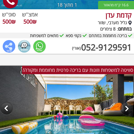
1
מתוך 18
16.6 ק''מ מהאזור
קדמת עדן
אמצ''ש
סופ''ש
500₪
500₪
גליל מערבי, שזור
במתחם
: 8 צימרים
בריכה מחוממת במתחם
גקוזי ספא
מתאים למשפחות
052-9129591
(אורי)
סוויטה למשפחות וזוגות עם בריכה פרטית מחוממת ומקורה!