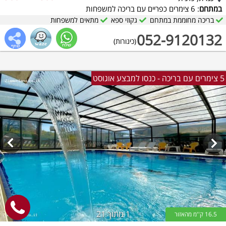
במתחם
: 6 צימרים כפריים עם בריכה למשפחות
בריכה מחוממת במתחם
גקוזי ספא
מתאים למשפחות
052-9120132
(כינורות)
5 צימרים עם בריכה - כנסו למבצע אוגוסט
1
מתוך 21
16.5 ק''מ מהאזור