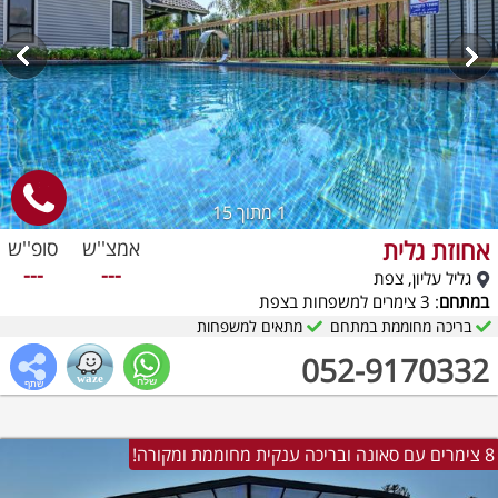
1
מתוך 15
אחוזת גלית
אמצ''ש
סופ''ש
---
---
גליל עליון, צפת
במתחם
: 3 צימרים למשפחות בצפת
בריכה מחוממת במתחם
מתאים למשפחות
052-9170332
8 צימרים עם סאונה ובריכה ענקית מחוממת ומקורה!