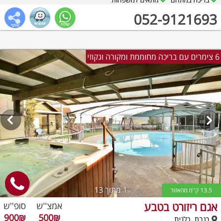
052-9121693
6 צימרים עם בריכה מחוממת ומקורה וגקוזי
1
מתוך 13
13.5 ק''מ מהאזור
אגם ריזורט בטבע
אמצ''ש
סופ''ש
900₪
500₪
כנרת, כלנית