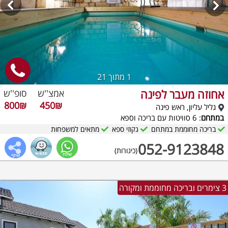
1
מתוך 21
אחוזה מעבר לפינה
אמצ''ש
סופ''ש
800₪
450₪
גליל עליון, ראש פינה
במתחם
: 6 סוויטות עם בריכה וספא
בריכה מחוממת במתחם
גקוזי ספא
מתאים למשפחות
052-9123848
(כינורות)
3 צימרים ובריכה מחוממת ומקורה