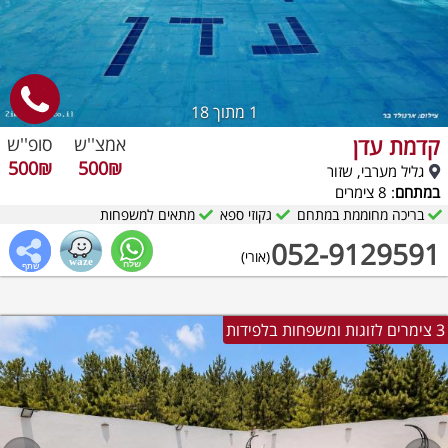
1
מתוך 18
קדמת עדן
אמצ''ש
סופ''ש
500₪
500₪
גליל מערבי, שזור
במתחם
: 8 צימרים
בריכה מחוממת במתחם
גקוזי ספא
מתאים למשפחות
052-9129591
(אורי)
3 צימרים לזוגות ומשפחות בלפידות