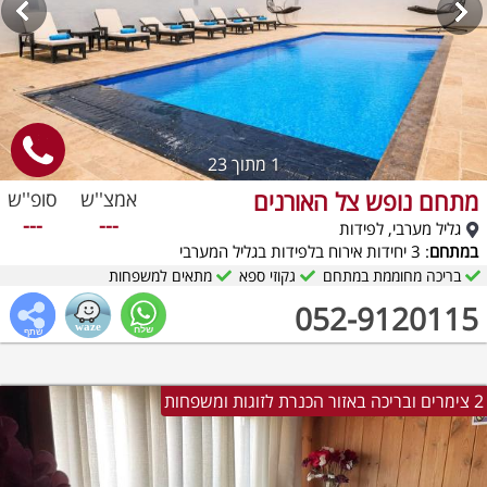
1
מתוך 23
מתחם נופש צל האורנים
אמצ''ש
סופ''ש
---
---
גליל מערבי, לפידות
במתחם
: 3 יחידות אירוח בלפידות בגליל המערבי
בריכה מחוממת במתחם
גקוזי ספא
מתאים למשפחות
052-9120115
2 צימרים ובריכה באזור הכנרת לזוגות ומשפחות