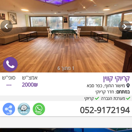
1
מתוך 6
קריוקי קווין
אמצ''ש
סופ''ש
---
2000₪
מישור החוף, כפר סבא
במתחם
: חדר קריוקי
מערכת הגברה
קריוקי
052-9172194