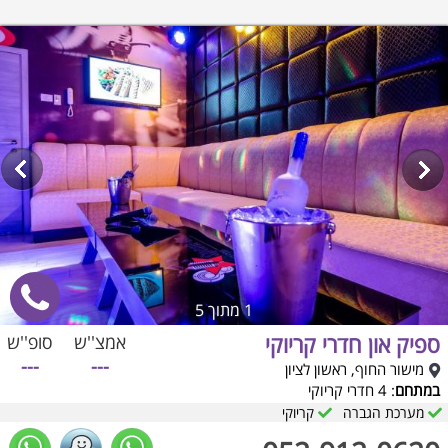
1
מתוך 5
ספיק און חדרי קריוקי
אמצ''ש
סופ''ש
---
---
מישור החוף, ראשון לציון
במתחם
: 4 חדרי קריוקי
מערכת הגברה
קריוקי