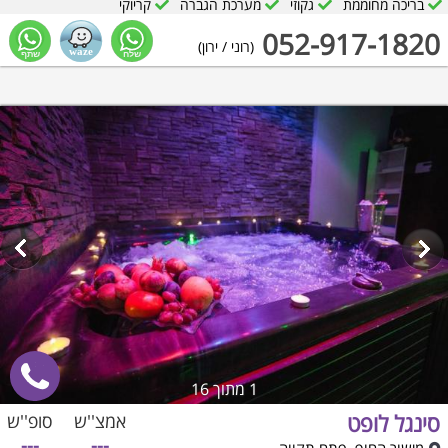
בריכה מחוממת
גקוזי
מערכת הגברה
קריוקי
052-917-1820
(רוני / ירון)
1
מתוך 16
סינגל לופט
אמצ''ש
סופ''ש
---
---