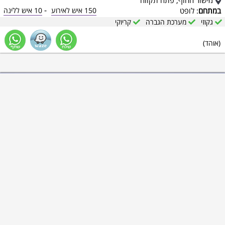
מישור החוף, פתח תקווה
-
במתחם
: לופט
150 איש לאירוע
10 איש ללינה
גקוזי
מערכת הגברה
קריוקי
(אוהד)
1
מתוך 19