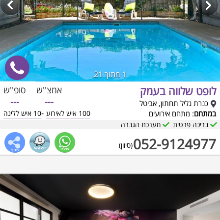
1
מתוך 21
לופט שלווה בעמק
אמצ''ש
סופ''ש
---
---
כנרת גליל תחתון, אביטל
-
במתחם
: מתחם אירועים
100 איש לאירוע
10 איש ללינה
בריכה פרטית
מערכת הגברה
052-9124977
(סיוון)