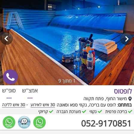
1
מתוך 9
לופטוס
אמצ''ש
סופ''ש
---
---
מישור החוף, פתח תקווה
-
במתחם
: לופט עם בריכה, גקוזי ספא וסאונה
30 איש לאירוע
30 איש ללינה
בריכה פרטית
גקוזי
מערכת הגברה
קריוקי
052-9170851