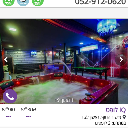
052-912-0620
1
מתוך 19
IQ לופט
אמצ''ש
סופ''ש
---
---
מישור החוף, ראשון לציון
במתחם
: 2 לופטים