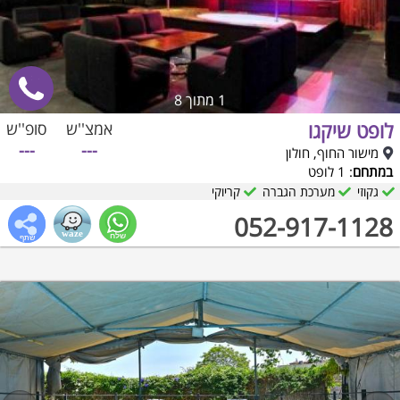
1
מתוך 8
לופט שיקגו
אמצ''ש
סופ''ש
---
---
מישור החוף, חולון
במתחם
: 1 לופט
גקוזי
מערכת הגברה
קריוקי
052-917-1128