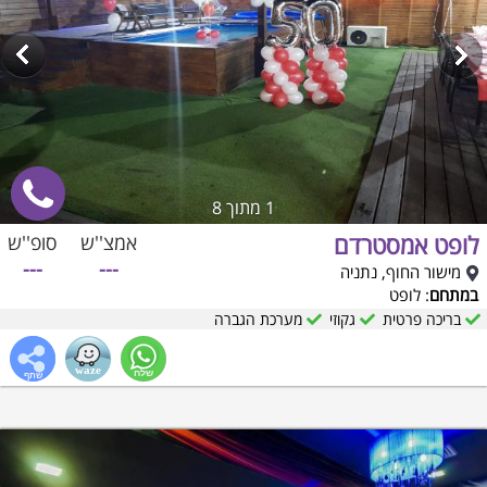
1
מתוך 8
לופט אמסטרדם
אמצ''ש
סופ''ש
---
---
מישור החוף, נתניה
במתחם
: לופט
בריכה פרטית
גקוזי
מערכת הגברה