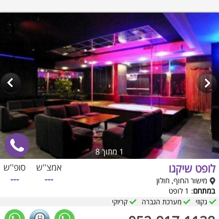
1
מתוך 8
לופט שיקגו
אמצ''ש
סופ''ש
---
---
מישור החוף, חולון
במתחם
: 1 לופט
גקוזי
מערכת הגברה
קריוקי