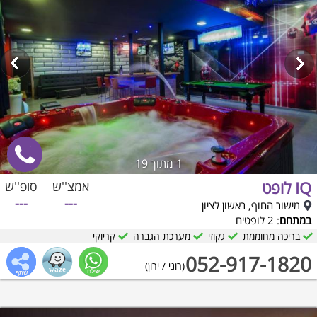
1
מתוך 19
IQ לופט
אמצ''ש
סופ''ש
---
---
מישור החוף, ראשון לציון
במתחם
: 2 לופטים
בריכה מחוממת
גקוזי
מערכת הגברה
קריוקי
052-917-1820
(רוני / ירון)