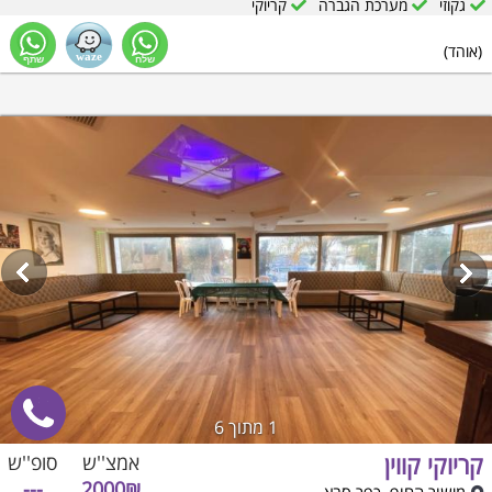
גקוזי
מערכת הגברה
קריוקי
(אוהד)
1
מתוך 6
קריוקי קווין
אמצ''ש
סופ''ש
---
2000₪