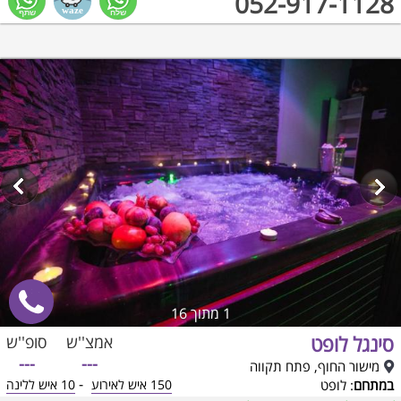
052-917-1128
1
מתוך 16
סינגל לופט
אמצ''ש
סופ''ש
---
---
מישור החוף, פתח תקווה
-
במתחם
: לופט
150 איש לאירוע
10 איש ללינה