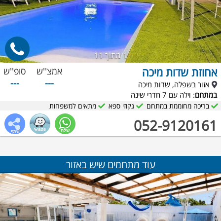
1
מתוך 11
אחוזת שדות מיכה
אמצ''ש
סופ''ש
---
---
אזור בשפלה, שדות מיכה
במתחם
: וילה עם 7 חדרי שינה
בריכה מחוממת במתחם
גקוזי ספא
מתאים למשפחות
052-9120161
עוד מתחמים שיש באזור