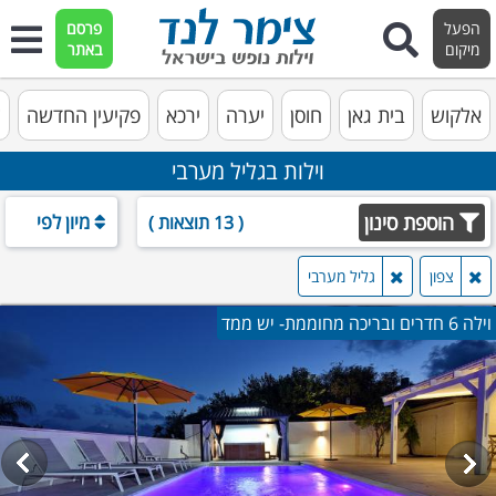
הפעל
פרסם
מיקום
באתר
אלקוש
בית גאן
חוסן
יערה
ירכא
פקיעין החדשה
צ
וילות בגליל מערבי
הוספת סינון
מיון לפי
( 13 תוצאות )
צפון
גליל מערבי
וילה 6 חדרים ובריכה מחוממת- יש ממד