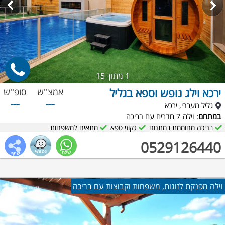
1
מתוך 15
ירכא וילג נופש וספא בגליל
אמצ''ש
סופ''ש
---
---
גליל מערבי, ירכא
במתחם
: וילה 7 חדרים עם בריכה
בריכה מחוממת במתחם
גקוזי ספא
מתאים למשפחות
0529126440
וילה מפנקת לזוגות, משפחות וקבוצות עם בריכה