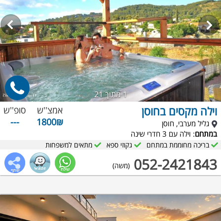
1
מתוך 21
וילה מקסים בחוסן
אמצ''ש
סופ''ש
---
1800₪
גליל מערבי, חוסן
במתחם
: וילה עם 3 חדרי שינה
בריכה מחוממת במתחם
גקוזי ספא
מתאים למשפחות
052-2421843
(משה)