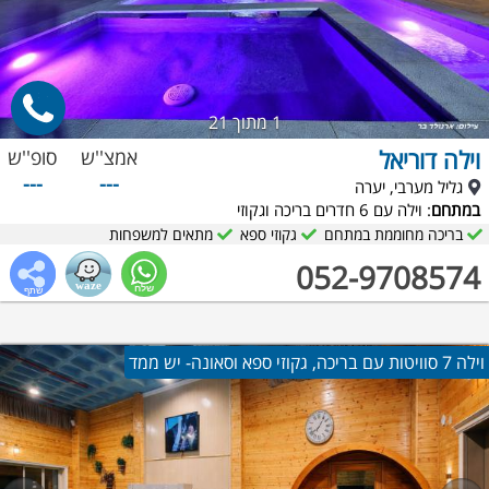
1
מתוך 21
וילה דוריאל
אמצ''ש
סופ''ש
---
---
גליל מערבי, יערה
במתחם
: וילה עם 6 חדרים בריכה וגקוזי
בריכה מחוממת במתחם
גקוזי ספא
מתאים למשפחות
052-9708574
וילה 7 סוויטות עם בריכה, גקוזי ספא וסאונה- יש ממד