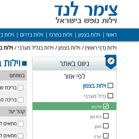
ראשי
וילות בצפון
וילות במרכז
וילות בדרום
וילות ב
וילות
(דף ראשי)
וילות בצפון
וילות בגליל מערבי
וילות 
וילות 
ניווט באתר
לפי אזור
במתחם
וילות בצפון
בריכת שח
גליל מערבי
בריכה מג
אלקוש
קהל יעד
בית גאן
מתאים לז
חוסן
מתאים לא
יערה