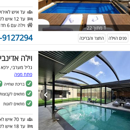
עד איש לאירוע
עד 12 איש ללינה
וילה עם 6 חדרי שינה
1 מתוך 22
-9127294
פנים הוילה
החצר והבריכה
וילה אדינבי
גליל מערבי, ירכא
פתח מפה
בריכת שחייה
מתאים לקבוצות
מתאים לזוגות
עד 70 איש לאירוע
עד 18 איש ללינה