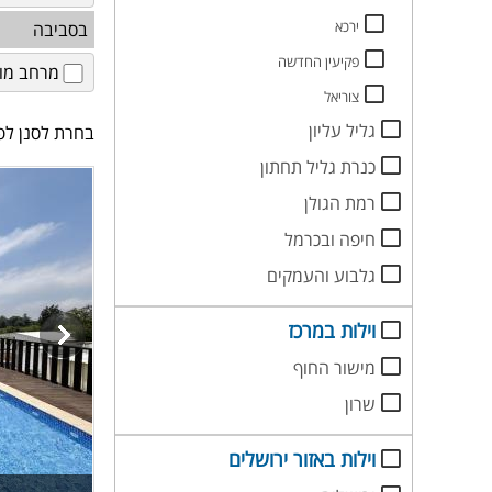
ירכא
בסביבה
פקיעין החדשה
מרחב מוג
צוריאל
גליל עליון
בחרת לסנן לפי
כנרת גליל תחתון
רמת הגולן
חיפה ובכרמל
גלבוע והעמקים
וילות במרכז
מישור החוף
שרון
וילות באזור ירושלים