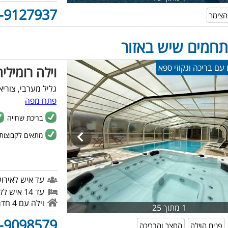
-9127937
הצימר
תחמים שיש באזור
וילה רומילי
גליל מערבי, צוריא
פתח מפה
בריכת שחייה
מתאים לקבוצות
עד איש לאירוע
עד 14 איש ללינה
וילה עם 4 חדרי שינה
1 מתוך 25
-9098579
פנים הוילה
החצר והבריכה