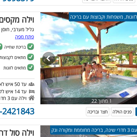
זוגות, משפחות וקבוצות עם בריכה
וילה מקסים
גליל מערבי, חוסן
פתח מפה
בריכת שחייה
מתאים לקבוצות
מתאים לזוגות
עד 50 איש לאירוע
עד 14 איש ללינה
וילה עם 3 חדרי שינה
1 מתוך 22
-2421843
פנים הוילה
חצר ובריכה
 ומקורה וגק
וילה סול דה