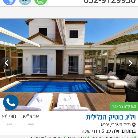
1
מתוך 21
5.3 ק''מ מהאזור
ויליג בוטיק הגלילית
אמצ''ש
סופ''ש
---
---
גליל מערבי, ירכא
במתחם
: וילה עם 6 חדרי שינה
בריכה מחוממת במתחם
גקוזי ספא
מתאים למשפחות