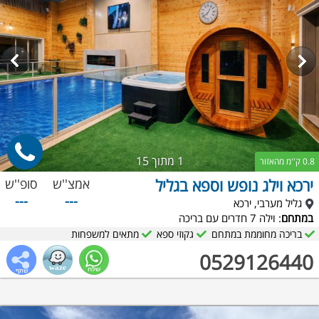
1
מתוך 15
0.8 ק''מ מהאזור
ירכא וילג נופש וספא בגליל
אמצ''ש
סופ''ש
---
---
גליל מערבי, ירכא
במתחם
: וילה 7 חדרים עם בריכה
בריכה מחוממת במתחם
גקוזי ספא
מתאים למשפחות
0529126440