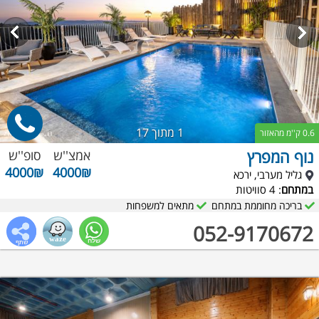
1
מתוך 17
0.6 ק''מ מהאזור
נוף המפרץ
אמצ''ש
סופ''ש
4000₪
4000₪
גליל מערבי, ירכא
במתחם
: 4 סוויטות
בריכה מחוממת במתחם
מתאים למשפחות
052-9170672