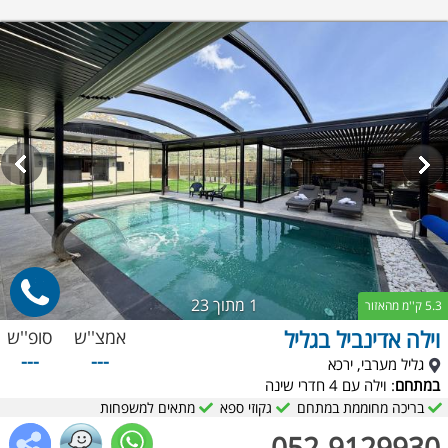
1
מתוך 23
5.3 ק''מ מהאזור
וילה אדינביל בגליל
אמצ''ש
סופ''ש
---
---
גליל מערבי, ירכא
במתחם
: וילה עם 4 חדרי שינה
בריכה מחוממת במתחם
גקוזי ספא
מתאים למשפחות
052-9129930