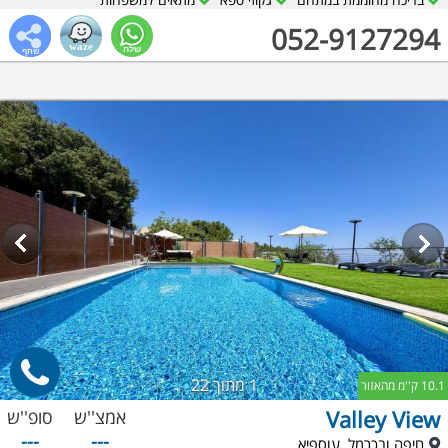
052-9127294
1
מתוך 22
10.1 ק''מ מהאזור
Valley View
אמצ''ש
סופ''ש
---
---
חיפה ובכרמל, עוספיא