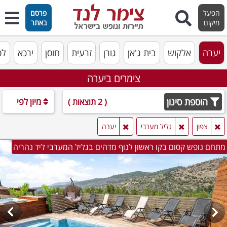
הפעל
פרסם
מיקום
באתר
יערה
אלקוש
בית ג'אן
גורן
זרעית
חוסן
ירכא
לפ
צימרים ביערה
הוספת סינון
מיון לפי
( 2 תוצאות )
צפון
גליל מערבי
יערה
מתחם נופש קסום בקו ראשון לנוף מדהים בגליל המערבי ליד נהריה