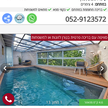
במתחם
: 4 צימרים
בריכה מחוממת במתחם
גקוזי ספא
מתאים למשפחות
052-9123572
סוויטה עם בריכה פרטית בגורן לזוגות או למשפחות
1
מתוך 13
4.6 ק''מ מהאזור