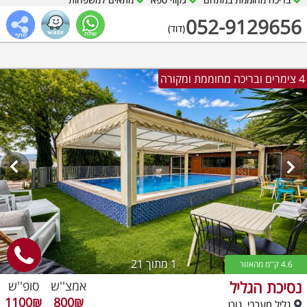
052-9129656
(דוד)
4 צימרים ובריכה מחוממת ומקורה
1
מתוך 21
4.6 ק''מ מהאזור
נסיכת הגליל
אמצ''ש
סופ''ש
1100₪
800₪
גליל מערבי, גורן