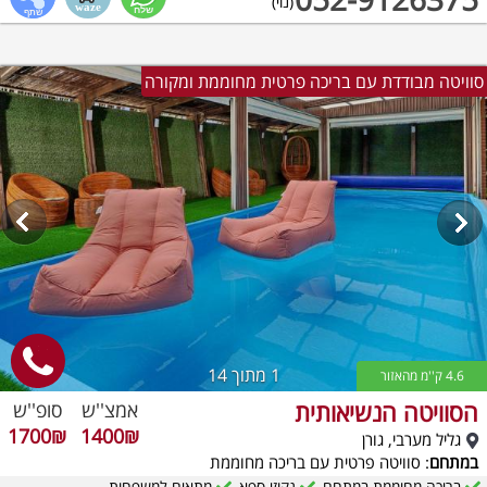
(נוי)
סוויטה מבודדת עם בריכה פרטית מחוממת ומקורה
1
מתוך 14
4.6 ק''מ מהאזור
הסוויטה הנשיאותית
אמצ''ש
סופ''ש
1700₪
1400₪
גליל מערבי, גורן
במתחם
: סוויטה פרטית עם בריכה מחוממת
בריכה מחוממת במתחם
גקוזי ספא
מתאים למשפחות