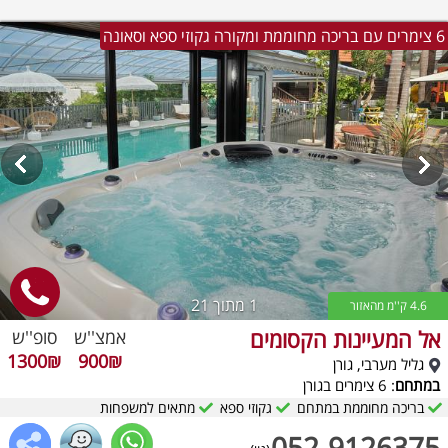
6 צימרים עם בריכה מחוממת ומקורה גקוזי ספא וסאונה
1
מתוך 21
4.6 ק''מ מהאזור
אל המעיינות הקסומים
אמצ''ש
סופ''ש
1300₪
900₪
גליל מערבי, גורן
במתחם
: 6 צימרים בגורן
בריכה מחוממת במתחם
גקוזי ספא
מתאים למשפחות
052-9126375