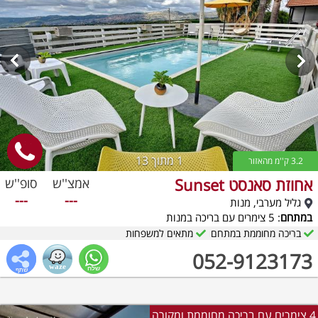
1
מתוך 13
3.2 ק''מ מהאזור
אחוזת סאנסט Sunset
אמצ''ש
סופ''ש
---
---
גליל מערבי, מנות
במתחם
: 5 צימרים עם בריכה במנות
בריכה מחוממת במתחם
מתאים למשפחות
052-9123173
4 צימרים עם בריכה מחוממת ומקורה