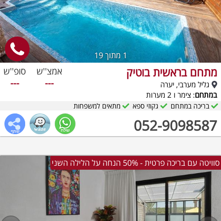
1
מתוך 19
מתחם בראשית בוטיק
אמצ''ש
סופ''ש
---
---
גליל מערבי, יערה
במתחם
: צימר ו 2 מערות
בריכה במתחם
גקוזי ספא
מתאים למשפחות
052-9098587
סוויטה עם בריכה פרטית - 50% הנחה על הלילה השני