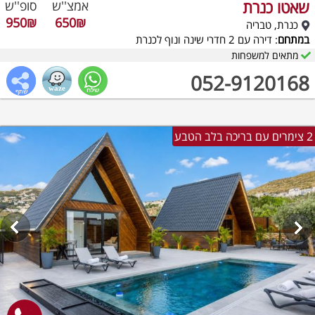
שאטו כנרת
אמצ''ש
סופ''ש
950₪
650₪
כנרת, טבריה
במתחם
: דירה עם 2 חדרי שינה ונוף לכנרת
מתאים למשפחות
052-9120168
2 צימרים עם בריכה בלב הטבע