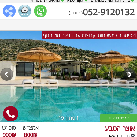
052-9120132
(כינורות)
4 צימרים למשפחות וקבוצות עם בריכה מול הנוף
1
מתוך 19
7 ק''מ מהאזור
אוצר הטבע
אמצ''ש
סופ''ש
900₪
800₪
כנרת, מעאר