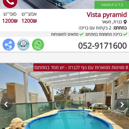
1
מתוך 14
7.3 ק''מ מהאזור
Vista pyramid
אמצ''ש
סופ''ש
1200₪
1200₪
כנרת, מעאר
במתחם
: 2 בקתות עם בריכה
בריכה מחוממת במתחם
מתאים למשפחות
052-9171600
8 סוויטות מפוארות עם נוף לכנרת - יש ממד במתחם!