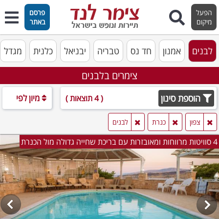
הפעל
פרסם
מיקום
באתר
לבנים
אמנון
חד נס
טבריה
יבניאל
כלנית
מגדל
צימרים בלבנים
הוספת סינון
מיון לפי
( 4 תוצאות )
צפון
כנרת
לבנים
4 סוויטות מרווחות ומאובזרות עם בריכת שחייה גדולה מול הכנרת