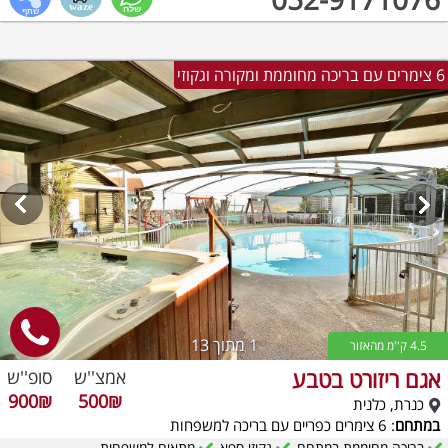
6 צימרים עם בריכה מחוממת ומקורה וגקוזי
1
מתוך 13
4.5 ק''מ מהאזור
אגם ריזורט בטבע
אמצ''ש
סופ''ש
900₪
500₪
כנרת, כלנית
במתחם
: 6 צימרים כפריים עם בריכה למשפחות
בריכה מחוממת במתחם
גקוזי ספא
מתאים למשפחות