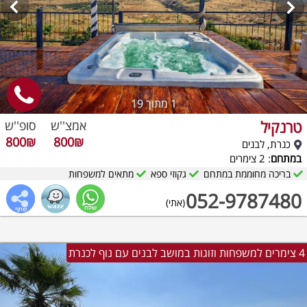
1
מתוך 19
טרנקיל
אמצ''ש
סופ''ש
800₪
800₪
כנרת, לבנים
במתחם
: 2 צימרים
בריכה מחוממת במתחם
גקוזי ספא
מתאים למשפחות
052-9787480
(אתי)
4 צימרים למשפחות וזוגות במושב לבנים עם נוף לכנרת